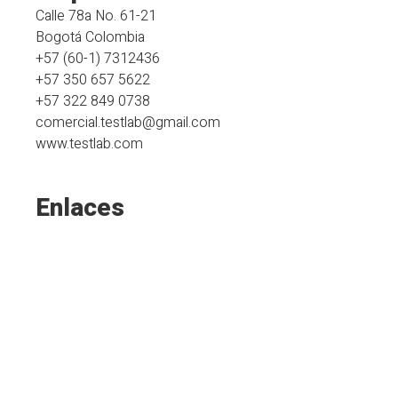
Calle 78a No. 61-21
Bogotá Colombia
+57 (60-1) 7312436
+57 350 657 5622
+57 322 849 0738
comercial.testlab@gmail.com
www.testlab.com
Enlaces
Inicio
Nosotros
Servicios
Contacto
PQR
Política de datos
Informes emitidos 2023
Comunicados